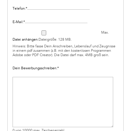
Telefon:
*
E-Mail:
*
Max.
Datei anhängen:
Dateigröße: 128 MB.
Hinweis: Bitte fasse Dein Anschreiben, Lebenslauf und Zeugnisse
in einem pdf zusammen (z.B. mit den kostenlosen Programmen
Adobe oder PDF Creator). Die Datei darf max. 4MB groß sein.
Dein Bewerbungsschreiben:
*
0 von 10000 max. Zeichenanzahl