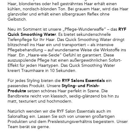
Haar, blondiertes oder hell gesträhntes Haar erhält einen
kühlen, nordisch-blonden Ton. Bei grauem Haar, wird das Haar
glanzvoller und erhält einen silbergrauen Reflex ohne
Gelbstich.
Neu im Sortiment ist unsere „Pflege-Wunderwaffe“ – das
RYF
Quick Smoothing Water
. Es bietet sekundenschnelle
Tiefenpflege für Ihr Haar. Das Quick Smoothing Water dringt
blitzschnell ins Haar ein und transportiert – als intensive
Pflegebehandlung – auf wundersame Weise die Wirkstoffe ins
Haar. Ein „Haare-wie-Seide“ Gefühl ist garantiert. Diese
auszuspülende Pflege hat einen außergewöhnlichen Sofort-
Effekt für jeden Haartypen. Das Quick Smoothing Water
kreiert Traumhaare in 10 Sekunden.
Für jedes Styling bieten die
RYF Salons Essentials
ein
passendes Produkt. Unsere
Styling- und Finish-
Produkte
setzen schönes Haar perfekt in Szene. Die
Bandbreite reicht von klassisch, seidig-glänzend bis hin zu
matt, texturiert und hochmodern.
Natürlich wenden wir die RYF Salon Essentials auch im
Salonalltag ein. Lassen Sie sich von unseren großartigen
Produkten und dem Preisleistungsverhältnis begeistern. Unser
Team berät sie gerne.