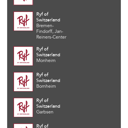
Ryf of
Switzerland
Bremen-
Findorff, Jan-
Reiners-Center
Ryf of
Switzerland
Monheim
Ryf of
Switzerland
Bornheim
Ryf of
Switzerland
Garbsen
Ryf of