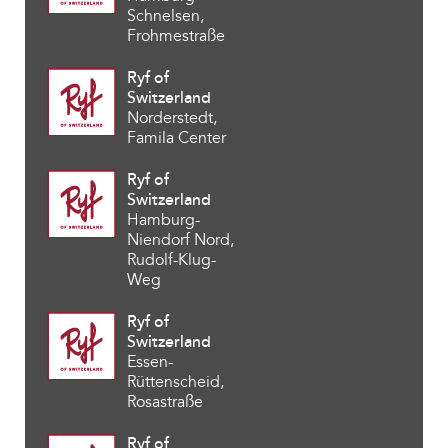
Schnelsen,
Frohmestraße
Ryf of
Switzerland
Norderstedt,
Famila Center
Ryf of
Switzerland
Hamburg-
Niendorf Nord,
Rudolf-Klug-
Weg
Ryf of
Switzerland
Essen-
Rüttenscheid,
Rosastraße
Ryf of