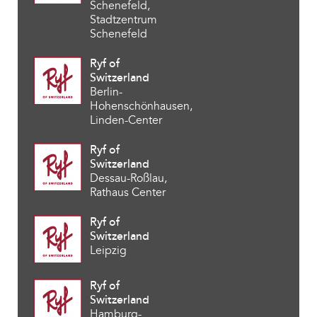
Schenefeld,
Stadtzentrum
Schenefeld
Ryf of
Switzerland
Berlin-
Hohenschönhausen,
Linden-Center
Ryf of
Switzerland
Dessau-Roßlau,
Rathaus Center
Ryf of
Switzerland
Leipzig
Ryf of
Switzerland
Hamburg-